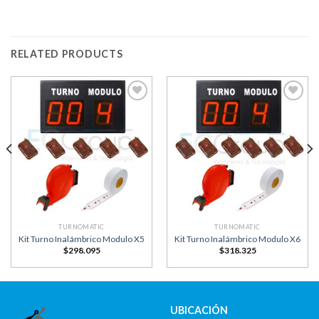
RELATED PRODUCTS
Añadir
Añadir
a la
a la
lista
lista
de
de
deseos
deseos
TURNOMATIC
TURNOMATIC
Kit Turno Inalámbrico Modulo X5
Kit Turno Inalámbrico Modulo X6
$
298.095
$
318.325
UBICACIÓN