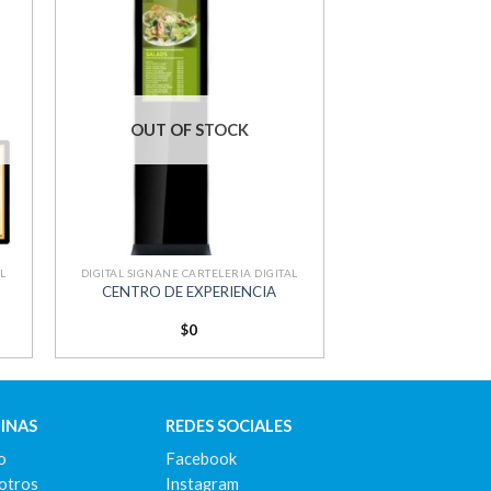
dir
Añadir
la
a la
ta
lista
e
de
eos
deseos
OUT OF STOCK
+
L
DIGITAL SIGNANE CARTELERIA DIGITAL
CENTRO DE EXPERIENCIA
$
0
INAS
REDES SOCIALES
io
Facebook
otros
Instagram