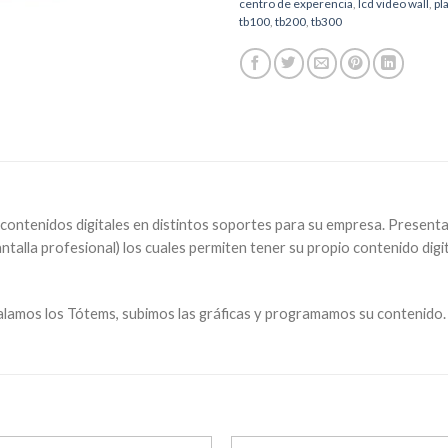
centro de experencia
,
lcd video wall
,
pl
tb100
,
tb200
,
tb300
ce contenidos digitales en distintos soportes para su empresa. Prese
ntalla profesional) los cuales permiten tener su propio contenido digi
lamos los Tótems, subimos las gráficas y programamos su contenido.