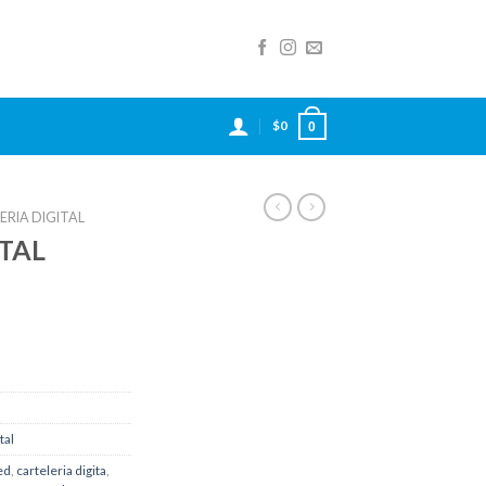
$
0
0
ERIA DIGITAL
ITAL
tal
led
,
carteleria digita
,