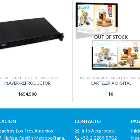
Añadir
Aña
a la
a 
lista
lis
de
d
deseos
des
OUT OF STOCK
+
IGITAL SIGNANE CARTELERIA DIGITAL
DIGITAL SIGNANE CARTELERIA DIGITA
PLAYER/REPRODUCTOR
CARTELERIA DIGITAL
$
654.500
$
0
CACIÓN
CONTACTO
PAG
pachos:
Los Tres Antonios
info@ecgroup.cl
Inic
, Ñuñoa, Región Metropolitana,
+56 2 2289 5782
Nos