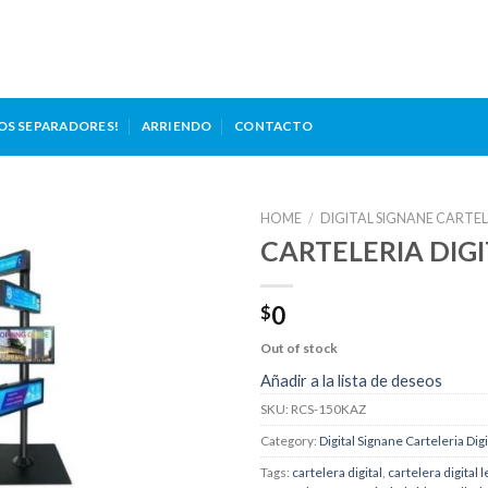
OS SEPARADORES!
ARRIENDO
CONTACTO
HOME
/
DIGITAL SIGNANE CARTEL
CARTELERIA DIG
Añadir
a la
lista de
0
$
deseos
Out of stock
Añadir a la lista de deseos
SKU:
RCS-150KAZ
Category:
Digital Signane Carteleria Digi
Tags:
cartelera digital
,
cartelera digital 