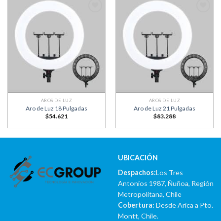
Añadir
Añadir
a la
a la
lista
lista
de
de
deseos
deseos
AROS DE LUZ
AROS DE LUZ
Aro de Luz 18 Pulgadas
Aro de Luz 21 Pulgadas
$
54.621
$
83.288
UBICACIÓN
Despachos:
Los Tres
Antonios 1987, Ñuñoa, Región
Metropolitana, Chile
Cobertura:
Desde Arica a Pto.
Montt, Chile.