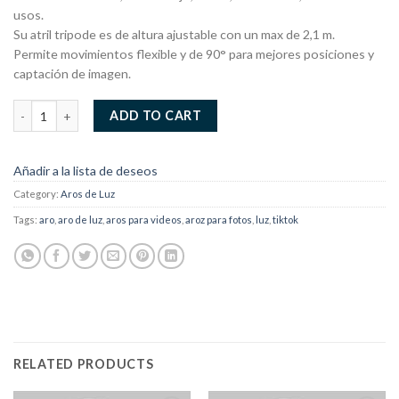
usos.
Su atril tripode es de altura ajustable con un max de 2,1 m.
Permite movimientos flexible y de 90° para mejores posiciones y
captación de imagen.
Aro de Luz 14 Pulgadas quantity
ADD TO CART
Añadir a la lista de deseos
Category:
Aros de Luz
Tags:
aro
,
aro de luz
,
aros para videos
,
aroz para fotos
,
luz
,
tiktok
RELATED PRODUCTS